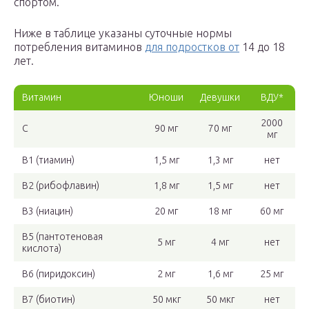
спортом.
Ниже в таблице указаны суточные нормы
потребления витаминов
для подростков от
14 до 18
лет.
Витамин
Юноши
Девушки
ВДУ*
2000
С
90 мг
70 мг
мг
В1 (тиамин)
1,5 мг
1,3 мг
нет
В2 (рибофлавин)
1,8 мг
1,5 мг
нет
В3 (ниацин)
20 мг
18 мг
60 мг
В5 (пантотеновая
5 мг
4 мг
нет
кислота)
В6 (пиридоксин)
2 мг
1,6 мг
25 мг
В7 (биотин)
50 мкг
50 мкг
нет