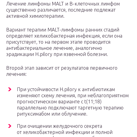
Лечение лимфомы MALT и В-клеточных лимфом
существенно различается, последние подлежат
активной химиотерапии.
Вариант терапии MALT-лимфомы ранних стадий
определяет хеликобактерная инфекция, если она
присутствует, то на первом этапе проводится
антибактериальное лечение, аналогично
эрадикации H.pilory при язвенной болезни.
Второй этап зависит от результатов первичного
лечения:
При устойчивости H.pilory к антибиотикам
изменяют схему лечения, при неблагоприятном
прогностическом варианте с t(11;18)
параллельно подключают таргетную терапию
ритуксимабом или облучение.
При очищении желудочного секрета
от хеликобактерной инфекции и полной