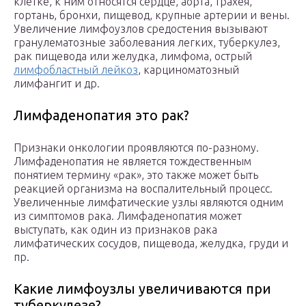
клетке, к ним относятся сердце, аорта, трахея,
гортань, бронхи, пищевод, крупные артерии и вены.
Увеличение лимфоузлов средостения вызывают
гранулематозные заболевания легких, туберкулез,
рак пищевода или желудка, лимфома, острый
лимфобластный лейкоз
, карциноматозный
лимфангит и др.
Лимфаденопатия это рак?
Признаки онкологии проявляются по-разному.
Лимфаденопатия не является тождественным
понятием термину «рак», это также может быть
реакцией организма на воспалительный процесс.
Увеличенные лимфатические узлы являются одним
из симптомов рака. Лимфаденопатия может
выступать, как один из признаков рака
лимфатических сосудов, пищевода, желудка, груди и
пр.
Какие лимфоузлы увеличиваются при
туберкулезе?