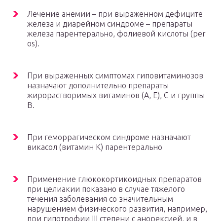
Лечение анемии – при выраженном дефиците
железа и диарейном синдроме – препараты
железа парентерально, фолиевой кислоты (per
os).
При выраженных симптомах гиповитаминозов
назначают дополнительно препараты
жирорастворимых витаминов (А, Е), C и группы
В.
При геморрагическом синдроме назначают
викасол (витамин К) парентерально
Применение глюкокортикоидных препаратов
при целиакии показано в случае тяжелого
течения заболевания со значительным
нарушением физического развития, например,
при гипотрофии III степени с анорексией, и в