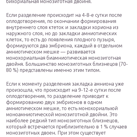
бихориальная монозиготная двойня.
Если разделение происходит на 4-8-е сутки после
оплодотворения, по окончании формирования
внутреннего слоя ктеток и закладки хориона из
наружного слоя, но до закладки амниотических
клеток, то есть до появления плодного пузыря,
формируются два эмбриона, каждый в отдельном
амниотическом мешке — развивается
монохориалъная биамниотическая монозиготная
двойня. Большинство монозиготных близнецов (70-
80 %) представлены именно этим типом.
Если к моменту разделения закладка амниона уже
произошла, что происходит на 9-12-е сутки после
оплодотворения, то разделение приводит к
формированию двух эмбрионов в одном
амниотическом мешке, то есть монохориалыюй
моноамниотической монозиготной двойни. Это
наиболее редкий тип монозиготных близнецов,
который встречается приблизительно в 1 % случаев
монозиготных двоен. При этом существует