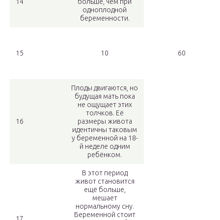
14
больше, чем при
одноплодной
беременности.
15
10
60
Плоды двигаются, но
будущая мать пока
не ощущает этих
толчков. Её
16
размеры живота
идентичны таковым
у беременной на 18-
й неделе одним
ребёнком.
В этот период
живот становится
ещё больше,
мешает
нормальному сну.
Беременной стоит
17