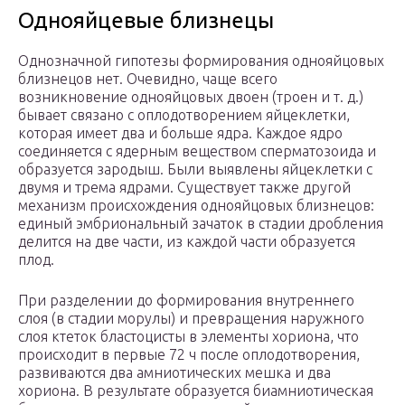
Однояйцевые близнецы
Однозначной гипотезы формирования однояйцовых
близнецов нет. Очевидно, чаще всего
возникновение однояйцовых двоен (троен и т. д.)
бывает связано с оплодотворением яйцеклетки,
которая имеет два и больше ядра. Каждое ядро
соединяется с ядерным веществом сперматозоида и
образуется зародыш. Были выявлены яйцеклетки с
двумя и трема ядрами. Существует также другой
механизм происхождения однояйцовых близнецов:
единый эмбриональный зачаток в стадии дробления
делится на две части, из каждой части образуется
плод.
При разделении до формирования внутреннего
слоя (в стадии морулы) и превращения наружного
слоя ктеток бластоцисты в элементы хориона, что
происходит в первые 72 ч после оплодотворения,
развиваются два амниотических мешка и два
хориона. В результате образуется биамниотическая