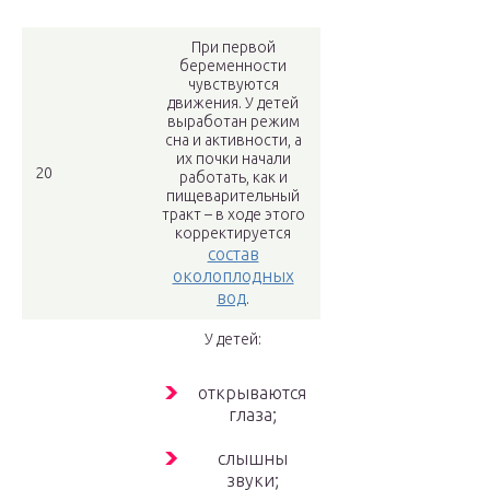
При первой
беременности
чувствуются
движения. У детей
выработан режим
сна и активности, а
их почки начали
20
работать, как и
пищеварительный
тракт – в ходе этого
корректируется
состав
околоплодных
вод
.
У детей:
открываются
глаза;
слышны
звуки;