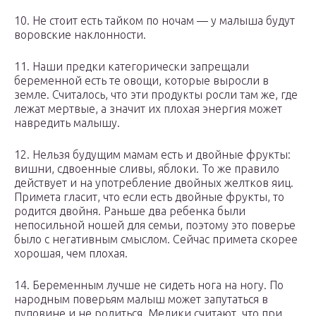
10. Не стоит есть тайком по ночам — у малыша будут
воровские наклонности.
11. Наши предки категорически запрещали
беременной есть те овощи, которые выросли в
земле. Считалось, что эти продукты росли там же, где
лежат мертвые, а значит их плохая энергия может
навредить малышу.
12. Нельзя будущим мамам есть и двойные фрукты:
вишни, сдвоенные сливы, яблоки. То же правило
действует и на употребление двойных желтков яиц.
Примета гласит, что если есть двойные фрукты, то
родится двойня. Раньше два ребенка были
непосильной ношей для семьи, поэтому это поверье
было с негативным смыслом. Сейчас примета скорее
хорошая, чем плохая.
14. Беременным лучше не сидеть нога на ногу. По
народным поверьям малыш может запутаться в
пуповине и не родиться. Медики считают, что при