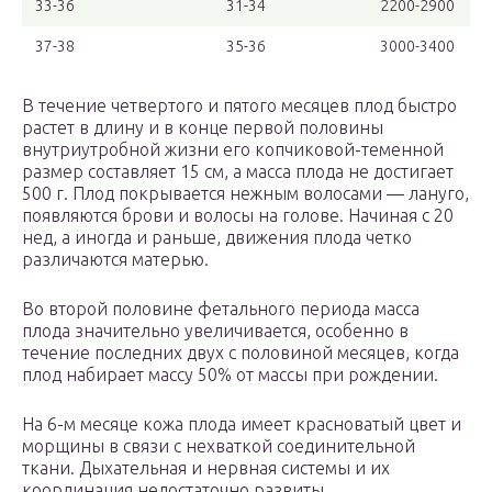
33-36
31-34
2200-2900
37-38
35-36
3000-3400
В течение четвертого и пятого месяцев плод быстро
растет в длину и в конце первой половины
внутриутробной жизни его копчиковой-теменной
размер составляет 15 см, а масса плода не достигает
500 г. Плод покрывается нежным волосами — лануго,
появляются брови и волосы на голове. Начиная с 20
нед, а иногда и раньше, движения плода четко
различаются матерью.
Во второй половине фетального периода масса
плода значительно увеличивается, особенно в
течение последних двух с половиной месяцев, когда
плод набирает массу 50% от массы при рождении.
На 6-м месяце кожа плода имеет красноватый цвет и
морщины в связи с нехваткой соединительной
ткани. Дыхательная и нервная системы и их
координация недостаточно развиты.