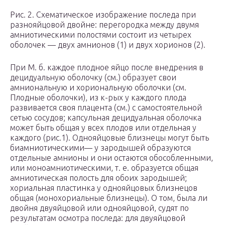
Рис. 2. Схематическое изображение последа при
разнояйцовой двойне: перегородка между двумя
амниотическими полостями состоит из четырех
оболочек — двух амнионов (1) и двух хорионов (2).
При М. б. каждое плодное яйцо после внедрения в
децидуальную оболочку (см.) образует свои
амниональную и хориональную оболочки (см.
Плодные оболочки), из к-рых у каждого плода
развивается своя плацента (см.) с самостоятельной
сетью сосудов; капсульная децидуальная оболочка
может быть общая у всех плодов или отдельная у
каждого (рис.1). Однояйцовые близнецы могут быть
биамниотическими— у зародышей образуются
отдельные амнионы и они остаются обособленными,
или моноамниотическими, т. е. образуется общая
амниотическая полость для обоих зародышей;
хориальная пластинка у однояйцовых близнецов
общая (монохориальные близнецы). О том, была ли
двойня двуяйцовой или однояйцовой, судят по
результатам осмотра последа: для двуяйцовой