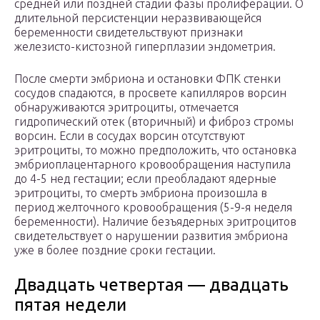
средней или поздней стадии фазы пролиферации. О
длительной персистенции неразвивающейся
беременности свидетельствуют признаки
железисто-кистозной гиперплазии эндометрия.
После смерти эмбриона и остановки ФПК стенки
сосудов спадаются, в просвете капилляров ворсин
обнаруживаются эритроциты, отмечается
гидропический отек (вторичный) и фиброз стромы
ворсин. Если в сосудах ворсин отсутствуют
эритроциты, то можно предположить, что остановка
эмбриоплацентарного кровообращения наступила
до 4-5 нед гестации; если преобладают ядерные
эритроциты, то смерть эмбриона произошла в
период желточного кровообращения (5-9-я неделя
беременности). Наличие безъядерных эритроцитов
свидетельствует о нарушении развития эмбриона
уже в более поздние сроки гестации.
Двадцать четвертая — двадцать
пятая недели