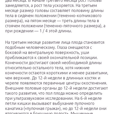
два месяца. В начале третьего месяца рост головы
замедляется, а рост тела ускоряется. На третьем
месяце размер головы составляет половину длины
тела в сидячем положении (теменно-копчикового
размера), на пятом месяце — треть длины тела в
стоячем положении (теменно-пяточного размера), а
при рождении — 1 / 4 этой длины.
На третьем месяце развитие лица плода становится
подобным человеческому. Глаза смещаются с
боковой на вентральную поверхность, уши
приближаются к своей окончательной позиции.
Конечности достигают своей необходимой длины
относительно остального тела, хотя нижние
конечности остаются короткими и менее развитыми,
чем верхние. До 12-й недели в длинных костях и
черепе появляются первичные центры окостенения.
Внешние половые органы до 12-й недели достигают
такого развития, что пол плода можно определить
при ультразвуковом исследовании. На 6-й неделе
петли кишки вызывают выбухание пупочного
канатика («пупочная грыжа»), но до 12-й недели они
втягиваются в брюшную полость. Мышечные