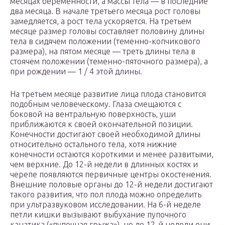
месяцах беременности, а массы тела — в последние
два месяца. В начале третьего месяца рост головы
замедляется, а рост тела ускоряется. На третьем
месяце размер головы составляет половину длины
тела в сидячем положении (теменно-копчикового
размера), на пятом месяце — треть длины тела в
стоячем положении (теменно-пяточного размера), а
при рождении — 1 / 4 этой длины.
На третьем месяце развитие лица плода становится
подобным человеческому. Глаза смещаются с
боковой на вентральную поверхность, уши
приближаются к своей окончательной позиции.
Конечности достигают своей необходимой длины
относительно остального тела, хотя нижние
конечности остаются короткими и менее развитыми,
чем верхние. До 12-й недели в длинных костях и
черепе появляются первичные центры окостенения.
Внешние половые органы до 12-й недели достигают
такого развития, что пол плода можно определить
при ультразвуковом исследовании. На 6-й неделе
петли кишки вызывают выбухание пупочного
канатика («пупочная грыжа»), но до 12-й недели они