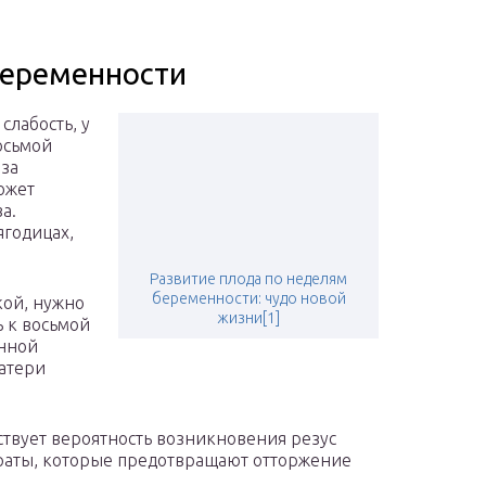
беременности
слабость, у
осьмой
аза
ожет
а.
ягодицах,
Развитие плода по неделям
беременности: чудо новой
кой, нужно
жизни[1]
ь к восьмой
енной
атери
ствует вероятность возникновения резус
раты, которые предотвращают отторжение