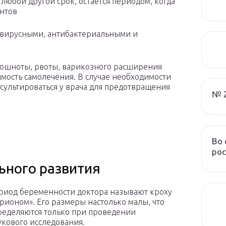
любой другой срок, остается периодом, когда
нтов
овирусными, антибактериальными и
тошноты, рвоты, варикозного расширения
имость самолечения. В случае необходимости
ультироваться у врача для предотвращения
№ 
Во 
рос
ьного развития
ериод беременности доктора называют кроху
рионом». Его размеры настолько малы, что
ределяются только при проведении
укового исследования.