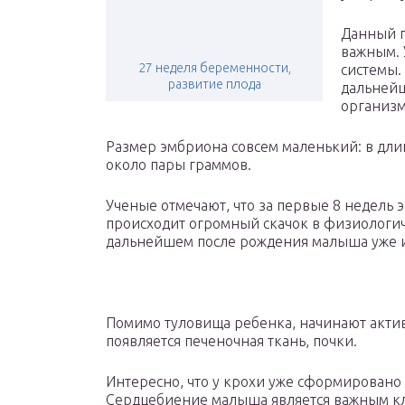
Данный п
важным.
27 неделя беременности,
системы. 
развитие плода
дальнейш
организм
Размер эмбриона совсем маленький: в длину
около пары граммов.
Ученые отмечают, что за первые 8 недель 
происходит огромный скачок в физиологич
дальнейшем после рождения малыша уже и 
Помимо туловища ребенка, начинают акти
появляется печеночная ткань, почки.
Интересно, что у крохи уже сформировано
Сердцебиение малыша является важным кл