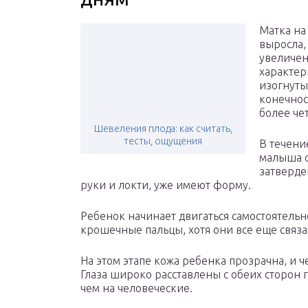
Матка на
выросла,
увеличен
характер
изогнуты
конечнос
более че
Шевеления плода: как считать,
тесты, ощущения
В течени
малыша с
затверде
руки и локти, уже имеют форму.
Ребенок начинает двигаться самостоятельн
крошечные пальцы, хотя они все еще связа
На этом этапе кожа ребенка прозрачна, и 
Глаза широко расставлены с обеих сторон 
чем на человеческие.