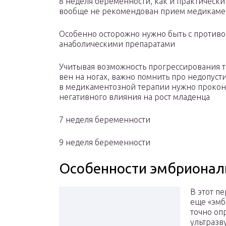
8 неделя беременности, как и практически 
вообще не рекомендован прием медикаме
Особенно осторожно нужно быть с против
анаболическими препаратами
Учитывая возможность прогрессирования 
вен на ногах, важно помнить про недопуст
в медикаментозной терапии нужно проконс
негативного влияния на рост младенца
7 неделя беременности
9 неделя беременности
Особенности эмбрионал
В этот п
еще «эмб
точно оп
ультразв