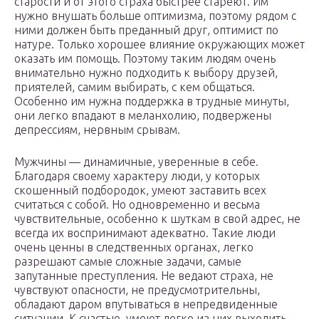
старости и от этого страха быстрее стареют. Им
нужно внушать больше оптимизма, поэтому рядом с
ними должен быть преданный друг, оптимист по
натуре. Только хорошее влияние окружающих может
оказать им помощь. Поэтому таким людям очень
внимательно нужно подходить к выбору друзей,
приятелей, самим выбирать, с кем общаться.
Особенно им нужна поддержка в трудные минуты,
они легко впадают в меланхолию, подвержены
депрессиям, нервным срывам.
Мужчины — динамичные, уверенные в себе.
Благодаря своему характеру люди, у которых
скошенный подбородок, умеют заставить всех
считаться с собой. Но одновременно и весьма
чувствительные, особенно к шуткам в свой адрес, не
всегда их воспринимают адекватно. Такие люди
очень ценны в следственных органах, легко
разрешают самые сложные задачи, самые
запутанные преступления. Не ведают страха, не
чувствуют опасности, не предусмотрительны,
обладают даром впутываться в непредвиденные
ситуации. К счастью, умеют легко из них выходить.