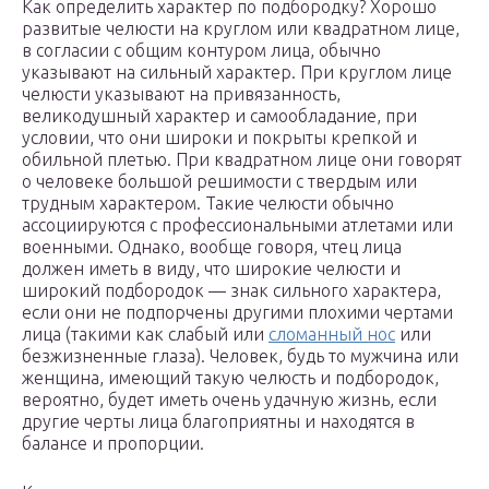
Как определить характер по подбородку? Хорошо
развитые челюсти на круглом или квадратном лице,
в согласии с общим контуром лица, обычно
указывают на сильный характер. При круглом лице
челюсти указывают на привязанность,
великодушный характер и самообладание, при
условии, что они широки и покрыты крепкой и
обильной плетью. При квадратном лице они говорят
о человеке большой решимости с твердым или
трудным характером. Такие челюсти обычно
ассоциируются с профессиональными атлетами или
военными. Однако, вообще говоря, чтец лица
должен иметь в виду, что широкие челюсти и
широкий подбородок — знак сильного характера,
если они не подпорчены другими плохими чертами
лица (такими как слабый или
сломанный нос
или
безжизненные глаза). Человек, будь то мужчина или
женщина, имеющий такую челюсть и подбородок,
вероятно, будет иметь очень удачную жизнь, если
другие черты лица благоприятны и находятся в
балансе и пропорции.