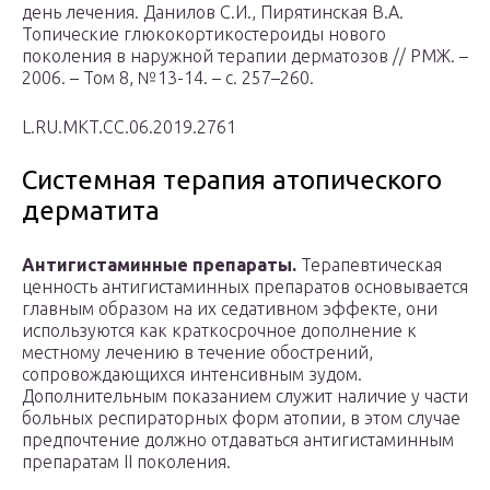
день лечения. Данилов С.И., Пирятинская В.А.
Топические глюкокортикостероиды нового
поколения в наружной терапии дерматозов // РМЖ. –
2006. – Том 8, №13-14. – с. 257–260.
L.RU.MKT.CC.06.2019.2761
Системная терапия атопического
дерматита
Антигистаминные препараты
.
Терапевтическая
ценность антигистаминных препаратов основывается
главным образом на их седативном эффекте, они
используются как краткосрочное дополнение к
местному лечению в течение обострений,
сопровождающихся интенсивным зудом.
Дополнительным показанием служит наличие у части
больных респираторных форм атопии, в этом случае
предпочтение должно отдаваться антигистаминным
препаратам II поколения.