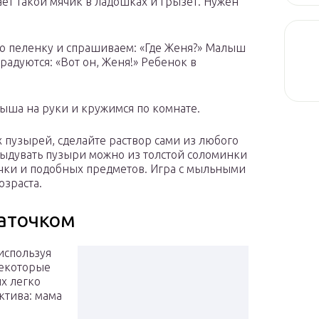
ает такой мячик в ладошках и грызет. Нужен
ю пеленку и спрашиваем: «Где Женя?» Малыш
 радуются: «Вот он, Женя!» Ребенок в
ыша на руки и кружимся по комнате.
 пузырей, сделайте раствор сами из любого
ыдувать пузыри можно из толстой соломинки
учки и подобных предметов. Игра с мыльными
озраста.
латочком
используя
некоторые
их легко
ктива: мама