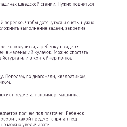
кладинах шведской стенки. Нужно подняться
й веревке. Чтобы дотянуться и снять, нужно
сложнить выполнение задачи, закрепив
 легко получится, а ребенку придется
ек в маленький кулачок. Можно спрятать
од йогурта или в контейнер из-под
у. Пополам, по диагонали, квадратиком,
иком.
ньких предмета, например, машинка,
едметов прячем под платочек. Ребенок
 говорит, какой предмет спрятан под
нно можно увеличивать.