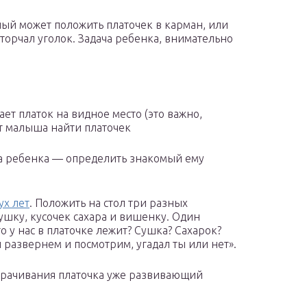
лый может положить платочек в карман, или
ы торчал уголок. Задача ребенка, внимательно
ет платок на видное место (это важно,
ит малыша найти платочек
ача ребенка — определить знакомый ему
ух лет
. Положить на стол три разных
ушку, кусочек сахара и вишенку. Один
о у нас в платочке лежит? Сушка? Сахарок?
 развернем и посмотрим, угадал ты или нет».
орачивания платочка уже развивающий