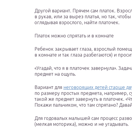
Другой вариант. Прячем сам платок. Взрос
в рукав, или за вырез платья, но так, чтоб
оглядывая взрослого, найти платочек.
Платок можно спрятать и в комнате
Ребенок закрывает глаза, взрослый помеща
в комнате и так глаза разбегаются) и прос
«Угадай, что я в платочек завернула». Зад
предмет на ощупь.
Вариант для
неговорящих детей старше дв
по размеру простых предмета, например, с
такой же предмет завернуть в платочек. «Чт
Покажи пальчиком, что там спрятано? Давай
Для годовалых малышей сам процесс разв
(мелкая моторика), можно и не угадывать.