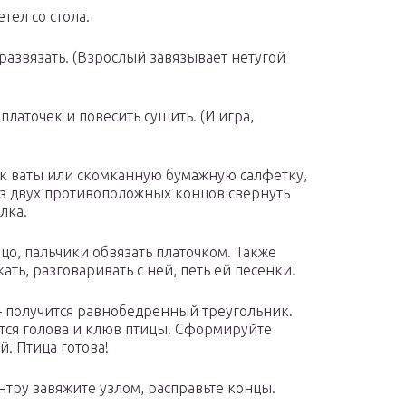
тел со стола.
 развязать. (Взрослый завязывает нетугой
платочек и повесить сушить. (И игра,
ек ваты или скомканную бумажную салфетку,
Из двух противоположных концов свернуть
лка.
цо, пальчики обвязать платочком. Также
ать, разговаривать с ней, петь ей песенки.
— получится равнобедренный треугольник.
тся голова и клюв птицы. Сформируйте
й. Птица готова!
нтру завяжите узлом, расправьте концы.