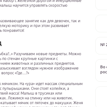
тся набор с железной дорогой и инерционные
малыш научится управлять скоростью
развивающее занятие как для девочек, так и
елкую моторику и при этом развивает
ь понравится!
д
№ 
ыбка?..» Разучиваем новые предметы. Можно
ь по стенам крупные картинки с
нием животных и различных предметов.
Во 
азыскивает взглядом нужное изображение
рос
 вопрос «Где…?»
 мячиком. На «ура» идет массаж специальным
с пупырышками. Они стоят копейки, а
твий масса! Малыш в трусиках или
ках. Ложимся на спинку или на животик.
катывает мячик от пяточек до макушки. Женя