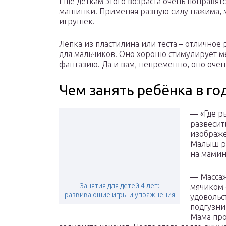
Еще деткам этого возраста очень понравя
машинки. Применяя разную силу нажима, 
игрушек.
Лепка из пластилина или теста – отличное 
для мальчиков. Оно хорошо стимулирует м
фантазию. Да и вам, непременно, оно очен
Чем занять ребёнка в го
— «Где р
развесит
изображе
Малыш р
на мамин
— Массаж
Занятия для детей 4 лет:
мячиком 
развивающие игры и упражнения
удовольс
подгузни
Мама про