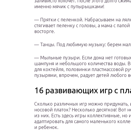
заливисто хохочет. После этого долго сжим
именно мячик с пупырышками!
— Прятки с пеленкой. Набрасываем на лял
стягивает пеленку с головы, а мама с папой
восторге.
— Танцы. Под любимую музыку: берем мал
— Мыльные пузыри. Если дома нет готовых
шампуня и небольшого количества воды. В
для коктейля, половинки пластмассовой р
пузырями, впрочем, радует детей любого в
16 развивающих игр с п
Сколько различных игр можно придумать, 
носовой платок? Несколько десятков! Вот 
из них. Есть здесь игры коллективные, но 
адаптировать для самого маленького колле
и ребенок.