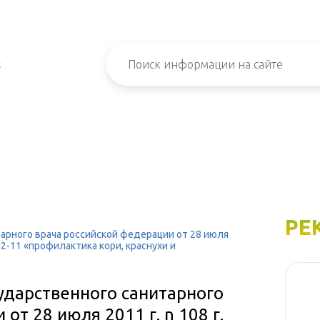
х
РЕ
арного врача российской федерации от 28 июля
952-11 «профилактика кори, краснухи и
ударственного санитарного
от 28 июля 2011 г. n 108 г.