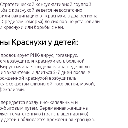
у Стратегической консультативной группой
ьба с краснухой ведется недостаточно
дрили вакцинацию от краснухи, а два региона
 Средиземноморья) до сих пор не установили
и краснухи или борьбы с ней.
ны Краснухи у детей:
 провоцирует РНК-вирус, гогавирус.
ом возбудителя краснухи есть больной
 Вирус начинает выделяться за неделю до
ия экзантемы и длиться 5-7 дней после. У
врожденной краснухой возбудитель
ся с секретом слизистой носоглотки, мочой,
 фекалиями.
 передается воздушно-капельным и
о-бытовым путем. Беременная женщина
ляет гематогенную (трансплацентарную)
 у детей наблюдается врожденная краснуха.