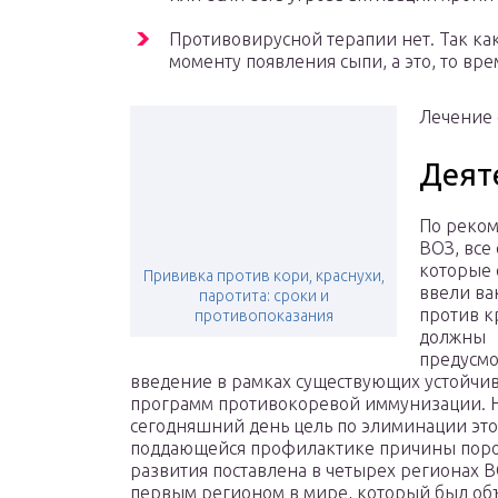
Противовирусной терапии нет. Так как
моменту появления сыпи, а это, то вре
Лечение
Деят
По реко
ВОЗ, все
которые 
Прививка против кори, краснухи,
ввели ва
паротита: сроки и
против к
противопоказания
должны
предусмо
введение в рамках существующих устойчи
программ противокоревой иммунизации. 
сегодняшний день цель по элиминации эт
поддающейся профилактике причины пор
развития поставлена в четырех регионах В
первым регионом в мире, который был об