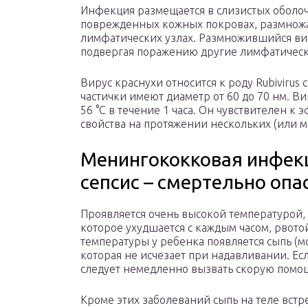
Инфекция размещается в слизистых оболоч
поврежденных кожных покровах, размножа
лимфатических узлах. Размножившийся вир
подвергая поражению другие лимфатически
Вирус краснухи относится к роду Rubivirus
частички имеют диаметр от 60 до 70 нм. Ви
56 °С в течение 1 часа. Он чувствителен к
свойства на протяжении нескольких (или м
Менингококковая инфек
сепсис – смертельно опа
Проявляется очень высокой температурой,
которое ухудшается с каждым часом, рвот
температуры у ребенка появляется сыпь (м
которая не исчезает при надавливании. Ес
следует немедленно вызвать скорую помо
Кроме этих заболеваний сыпь на теле вст