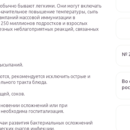
обычно бывают легкими. Они могут включать
значительное повышение температуры, сыпь
ампаний массовой иммунизации в
 250 миллионов подростков и взрослых
ьезных неблагоприятных реакций, связанных
№ 
высыпаний.
ются, рекомендуется исключить острые и
Во 
ьного тракта блюда.
рос
щей, соков.
кновении осложнений или при
 необходима госпитализация.
учаи развития бактериальных осложнений
ческих очагов инфекции.