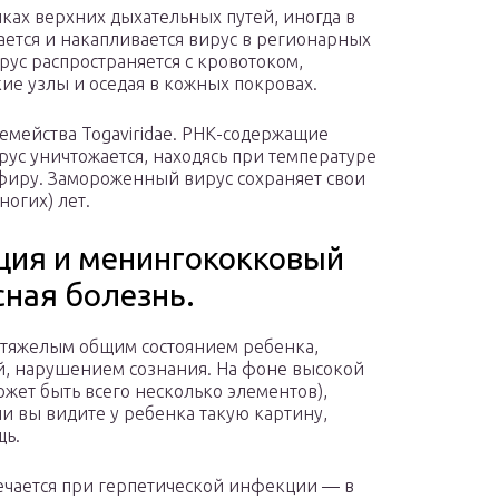
ках верхних дыхательных путей, иногда в
ется и накапливается вирус в регионарных
ус распространяется с кровотоком,
е узлы и оседая в кожных покровах.
 семейства Togaviridae. РНК-содержащие
рус уничтожается, находясь при температуре
 эфиру. Замороженный вирус сохраняет свои
ногих) лет.
ция и менингококковый
сная болезнь.
 тяжелым общим состоянием ребенка,
ой, нарушением сознания. На фоне высокой
ожет быть всего несколько элементов),
ли вы видите у ребенка такую картину,
щь.
речается при герпетической инфекции — в