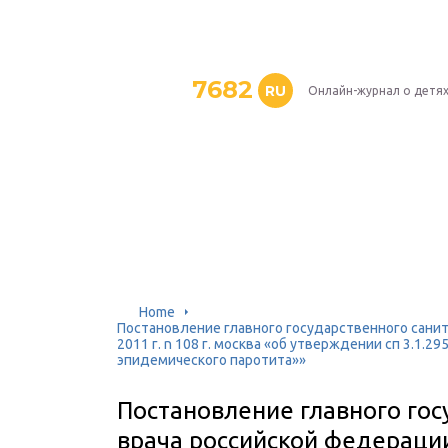
7682
RU
Онлайн-журнал о детя
Home
Постановление главного государственного санит
2011 г. n 108 г. москва «об утверждении сп 3.1.2
эпидемического паротита»»
Постановление главного гос
врача российской федерации 