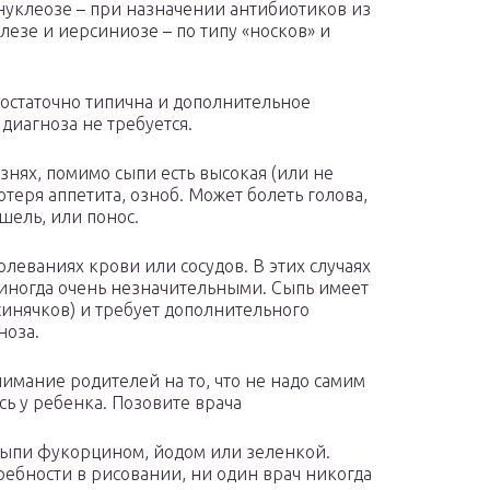
уклеозе – при назначении антибиотиков из
езе и иерсиниозе – по типу «носков» и
остаточно типична и дополнительное
диагноза не требуется.
нях, помимо сыпи есть высокая (или не
теря аппетита, озноб. Может болеть голова,
ашель, или понос.
леваниях крови или сосудов. В этих случаях
иногда очень незначительными. Сыпь имеет
инячков) и требует дополнительного
ноза.
нимание родителей на то, что не надо самим
сь у ребенка. Позовите врача
 сыпи фукорцином, йодом или зеленкой.
требности в рисовании, ни один врач никогда