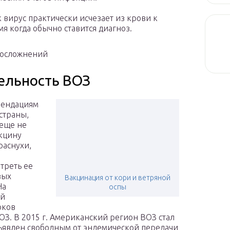
 вирус практически исчезает из крови к
мя когда обычно ставится диагноз.
 осложнений
ельность ВОЗ
мендациям
 страны,
еще не
кцину
раснухи,
треть ее
вых
Вакцинация от кори и ветряной
На
оспы
ой
оков
ОЗ. В 2015 г. Американский регион ВОЗ стал
ъявлен свободным от эндемической передачи